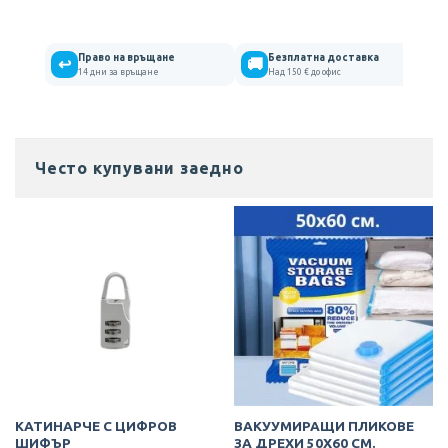
Право на връщане
Безплатна доставка
↩
🚚
14 дни за връщане
Над 150 € до офис
Често купувани заедно
КАТИНАРЧЕ С ЦИФРОВ
ВАКУУМИРАЩИ ПЛИКОВЕ
ШИФЪР
ЗА ДРЕХИ 50Х60 СМ.