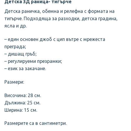
Детска 3Д раница- тигърче
Детска раничка, обемна и релефна с формата на
тигърче. Подходяща за разходки, детска градина,
ясла и др.
– един основен джоб с цип вътре с мрежеста
преграда;
– дишащ гръб;
– регулируеми презрамки;
– език за закачане.
Размери:
Височина: 28 см.
Дължина: 25 см.
Ширина: 15 см.
Размерите са в сантиметри.