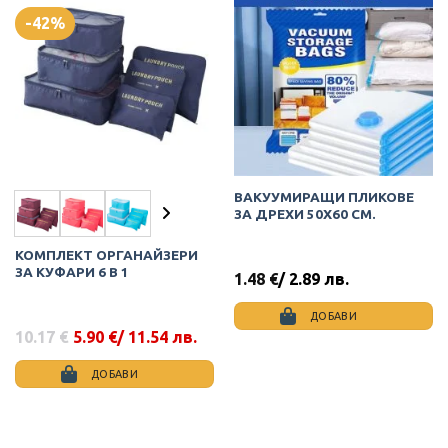
-42%
ВАКУУМИРАЩИ ПЛИКОВЕ
ЗА ДРЕХИ 50Х60 СМ.
КОМПЛЕКТ ОРГАНАЙЗЕРИ
ЗА КУФАРИ 6 В 1
1.48
€
/ 2.89 лв.
ДОБАВИ
10.17
€
5.90
€
/ 11.54 лв.
Original
Текущата
price
цена
was:
е:
ДОБАВИ
10.17 €.
5.90 €.
This
product
has