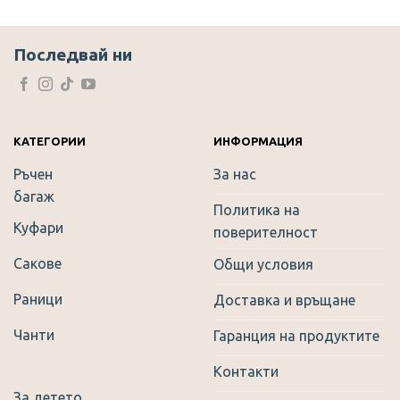
multiple
variants.
The
Последвай ни
options
may
be
chosen
on
КАТЕГОРИИ
ИНФОРМАЦИЯ
the
Ръчен
За нас
product
багаж
page
Политика на
Куфари
поверителност
Сакове
Общи условия
Раници
Доставка и връщане
Чанти
Гаранция на продуктите
Контакти
За детето