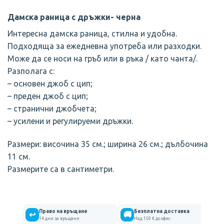
Дамска раница с дръжки- черна
Интересна дамска раница, стилна и удобна.
Подходяща за ежедневна употреба или разходки.
Може да се носи на гръб или в ръка / като чанта/.
Разполага с:
– основен джоб с цип;
– преден джоб с цип;
– странични джобчета;
– усилени и регулируеми дръжки.
Размери: височина 35 см.; ширина 26 см.; дълбочина
11 см.
Размерите са в сантиметри.
Право на връщане
Безплатна доставка
↩
🚚
14 дни за връщане
Над 150 € до офис