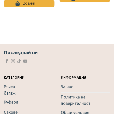
28.12 €
19.94 €
ДОБАВИ
/
/
55.00
39.00
лв..
лв..
Последвай ни
КАТЕГОРИИ
ИНФОРМАЦИЯ
Ръчен
За нас
багаж
Политика на
Куфари
поверителност
Сакове
Общи условия