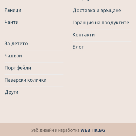
Раници
Доставка и връщане
Чанти
Гаранция на продуктите
Контакти
За детето
Блог
Чадъри
Портфейли
Пазарски колички
Други
Уеб дизайн и изработка
WEBTIK.BG