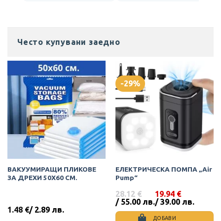
Често купувани заедно
-29%
ВАКУУМИРАЩИ ПЛИКОВЕ
ЕЛЕКТРИЧЕСКА ПОМПА „Air
ЗА ДРЕХИ 50Х60 СМ.
Pump“
28.12
€
19.94
€
Original
Текущата
/ 55.00 лв.
/ 39.00 лв.
price
цена
1.48
€
/ 2.89 лв.
was:
е:
ДОБАВИ