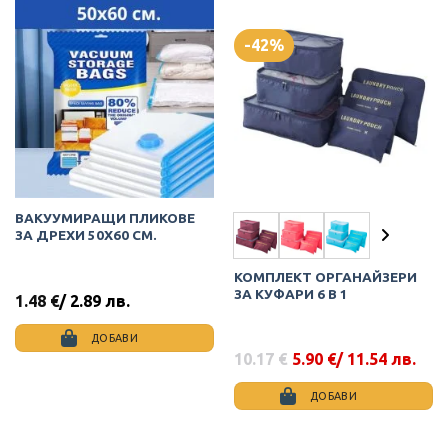
-42%
ВАКУУМИРАЩИ ПЛИКОВЕ
ЗА ДРЕХИ 50Х60 СМ.
КОМПЛЕКТ ОРГАНАЙЗЕРИ
ЗА КУФАРИ 6 В 1
1.48
€
/ 2.89 лв.
ДОБАВИ
10.17
€
5.90
€
/ 11.54 лв.
Original
Текущата
price
цена
was:
е:
ДОБАВИ
10.17 €.
5.90 €.
This
product