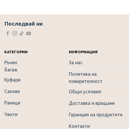
has
multiple
variants.
The
Последвай ни
options
may
be
chosen
on
КАТЕГОРИИ
ИНФОРМАЦИЯ
the
Ръчен
За нас
product
багаж
page
Политика на
Куфари
поверителност
Сакове
Общи условия
Раници
Доставка и връщане
Чанти
Гаранция на продуктите
Контакти