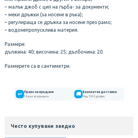
– малък джоб с цип на гърба- за документи;
– меки дръжки (за носене в ръка);
– регулираща се дръжка за носене през рамо;
– водонепропусклива материя.
Размери:
дължина: 40; височина: 25; дълбочина: 20.
Размерите са в сантиметри.
Право на връщане
Безплатна доставка
↩
🚚
14 дни за връщане
Над 150 € до офис
Често купувани заедно