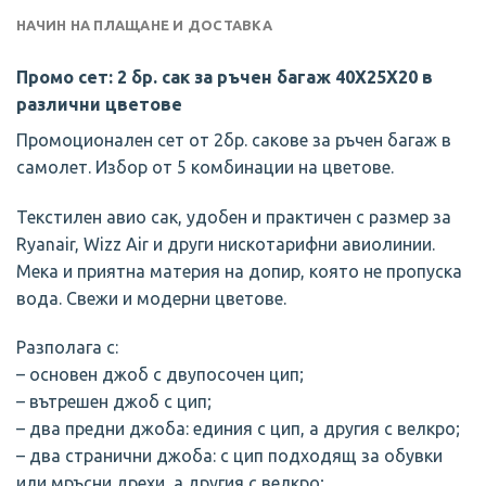
НАЧИН НА ПЛАЩАНЕ И ДОСТАВКА
Промо сет: 2 бр. сак за ръчен багаж 40Х25Х20 в
различни цветове
Промоционален сет от 2бр. сакове за ръчен багаж в
самолет. Избор от 5 комбинации на цветове.
Текстилен авио сак, удобен и практичен с размер за
Ryanair, Wizz Air и други нискотарифни авиолинии.
Мека и приятна материя на допир, която не пропуска
вода. Свежи и модерни цветове.
Разполага с:
– основен джоб с двупосочен цип;
– вътрешен джоб с цип;
– два предни джоба: единия с цип, а другия с велкро;
– два странични джоба: с цип подходящ за обувки
или мръсни дрехи, а другия с велкро;