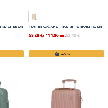
ПИЛЕН 66 СМ
ГОЛЯМ КУФАР ОТ ПОЛИПРОПИЛЕН 75 СМ
58.29
€
/ 114.00 лв.
63.40
€
Original
Текущата
price
цена
was:
е:
63.40 €.
58.29 €.
ДОБАВИ
This
product
has
multiple
variants.
The
options
may
be