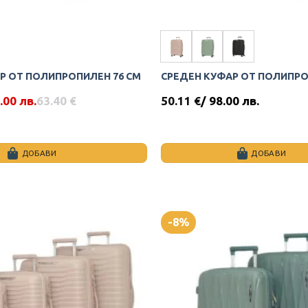
Р ОТ ПОЛИПРОПИЛЕН 76 СМ
СРЕДЕН КУФАР ОТ ПОЛИПРО
.00 лв.
63.40
€
50.11
€
/ 98.00 лв.
ДОБАВИ
ДОБАВИ
This
product
has
multiple
-8%
variants.
The
options
may
be