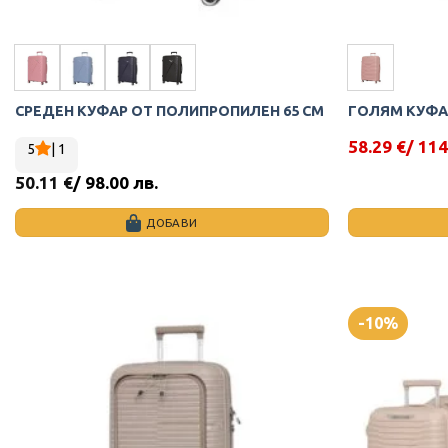
СРЕДЕН КУФАР ОТ ПОЛИПРОПИЛЕН 65 СМ
ГОЛЯМ КУФА
58.29
€
/ 114
5
| 1
Original
Текущата
price
цена
50.11
€
/ 98.00 лв.
was:
е:
63.40 €.
58.29 €.
ДОБАВИ
This
This
product
product
has
has
multiple
multiple
-10%
variants.
variants.
The
The
options
options
may
may
be
be