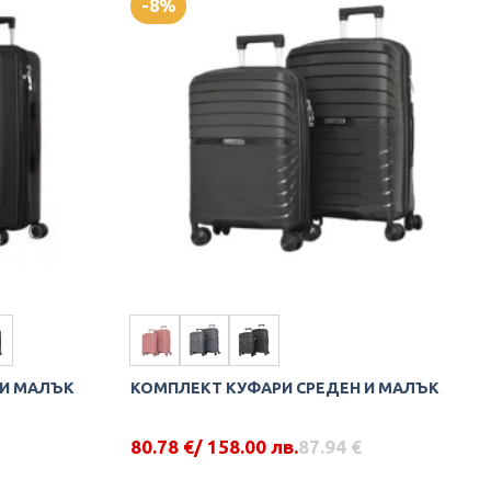
-8%
variants.
The
options
may
be
chosen
on
the
product
page
 И МАЛЪК
КОМПЛЕКТ КУФАРИ СРЕДЕН И МАЛЪК
80.78
€
/ 158.00 лв.
87.94
€
Original
Текущата
price
цена