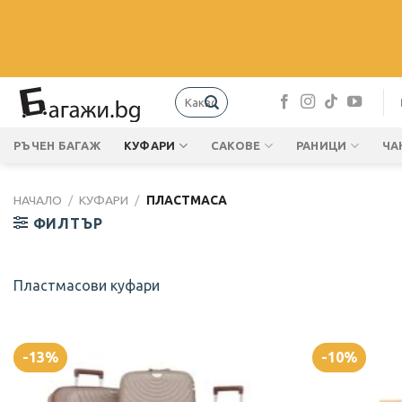
Skip
to
content
Търсене
за:
РЪЧЕН БАГАЖ
КУФАРИ
САКОВЕ
РАНИЦИ
ЧА
НАЧАЛО
/
КУФАРИ
/
ПЛАСТМАСА
ФИЛТЪР
Пластмасови куфари
-13%
-10%