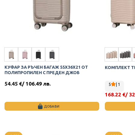
chosen
chosen
on
on
the
the
product
product
page
page
КУФАР ЗА РЪЧЕН БАГАЖ 55X36X21 ОТ
КОМПЛЕКТ ТВ
ПОЛИПРОПИЛЕН С ПРЕДЕН ДЖОБ
54.45
€
/ 106.49 лв.
5
| 1
168.22
€
/ 32
Original
Текущата
price
цена
was:
е:
ДОБАВИ
186.11 €.
168.22 €.
This
This
product
product
has
has
multiple
multiple