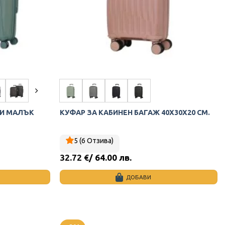
chosen
on
the
product
page
 И МАЛЪК
КУФАР ЗА КАБИНЕН БАГАЖ 40Х30Х20 СМ.
5 (6 Отзива)
32.72
€
/ 64.00 лв.
ДОБАВИ
This
product
has
multiple