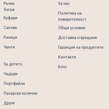
Ръчен
За нас
the
the
багаж
product
product
Политика на
page
page
Куфари
поверителност
Сакове
Общи условия
Раници
Доставка и връщане
Чанти
Гаранция на продуктите
Контакти
За детето
Блог
Чадъри
Портфейли
Пазарски колички
Други