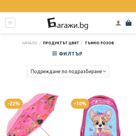
Skip
to
content
НАЧАЛО
/
ПРОДУКТЪТ ЦВЯТ
/
ТЪМНО РОЗОВ
ФИЛТЪР
-22%
-10%