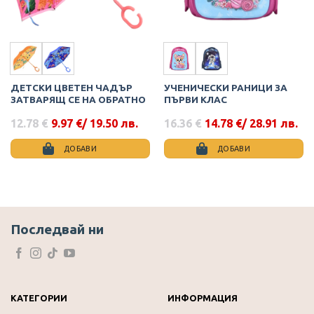
ДЕТСКИ ЦВЕТЕН ЧАДЪР
УЧЕНИЧЕСКИ РАНИЦИ ЗА
ЗАТВАРЯЩ СЕ НА ОБРАТНО
ПЪРВИ КЛАС
12.78
€
9.97
€
/ 19.50 лв.
16.36
€
14.78
€
/ 28.91 лв.
Original
Текущата
Original
Текущата
price
цена
price
цена
was:
е:
was:
е:
ДОБАВИ
ДОБАВИ
12.78 €.
9.97 €.
16.36 €.
14.78 €.
This
This
product
product
has
has
multiple
multiple
variants.
variants.
Последвай ни
The
The
options
options
may
may
be
be
chosen
chosen
КАТЕГОРИИ
ИНФОРМАЦИЯ
on
on